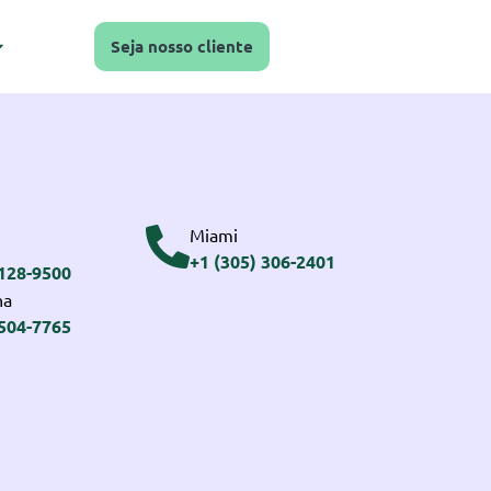
Seja nosso cliente
Miami
+1 (305) 306-2401
3128-9500
na
2504-7765