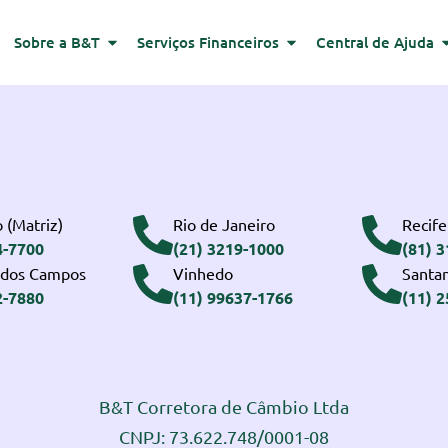
Sobre a B&T
Serviços Financeiros
Central de Ajuda
 (Matriz)
Rio de Janeiro
Recife
4-7700
(21) 3219-1000
(81) 
 dos Campos
Vinhedo
Santa
2-7880
(11) 99637-1766
(11) 
B&T Corretora de Câmbio Ltda
CNPJ: 73.622.748/0001-08