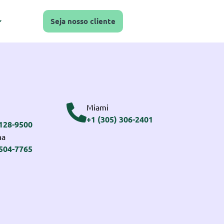
Seja nosso cliente
Miami
+1 (305) 306-2401
3128-9500
na
2504-7765