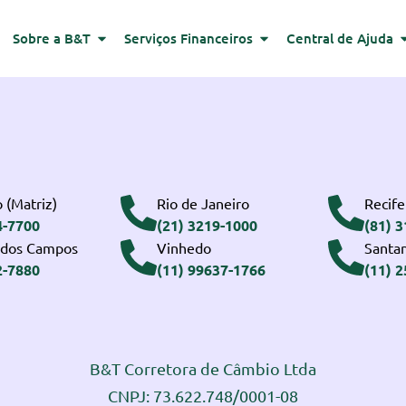
Sobre a B&T
Serviços Financeiros
Central de Ajuda
 (Matriz)
Rio de Janeiro
Recife
4-7700
(21) 3219-1000
(81) 
 dos Campos
Vinhedo
Santa
2-7880
(11) 99637-1766
(11) 
B&T Corretora de Câmbio Ltda
CNPJ: 73.622.748/0001-08