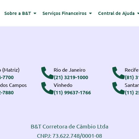
Sobre a B&T
Serviços Financeiros
Central de Ajuda
 (Matriz)
Rio de Janeiro
Recife
4-7700
(21) 3219-1000
(81) 
 dos Campos
Vinhedo
Santa
2-7880
(11) 99637-1766
(11) 
B&T Corretora de Câmbio Ltda
CNPJ: 73.622.748/0001-08