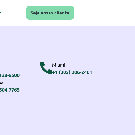
Seja nosso cliente
Miami
+1 (305) 306-2401
3128-9500
na
2504-7765