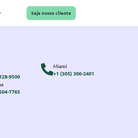
Seja nosso cliente
Miami
+1 (305) 306-2401
3128-9500
na
2504-7765