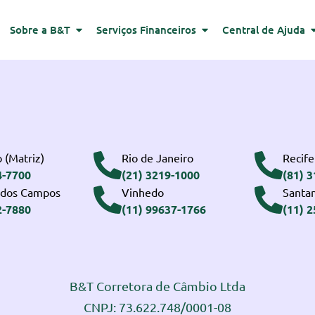
Sobre a B&T
Serviços Financeiros
Central de Ajuda
 (Matriz)
Rio de Janeiro
Recife
4-7700
(21) 3219-1000
(81) 
 dos Campos
Vinhedo
Santa
2-7880
(11) 99637-1766
(11) 
B&T Corretora de Câmbio Ltda
CNPJ: 73.622.748/0001-08