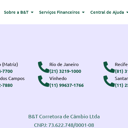
Sobre a B&T
Serviços Financeiros
Central de Ajuda
 (Matriz)
Rio de Janeiro
Recife
4-7700
(21) 3219-1000
(81) 
 dos Campos
Vinhedo
Santa
2-7880
(11) 99637-1766
(11) 
B&T Corretora de Câmbio Ltda
CNPJ: 73.622.748/0001-08