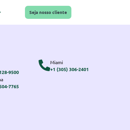
Seja nosso cliente
Miami
+1 (305) 306-2401
3128-9500
na
2504-7765