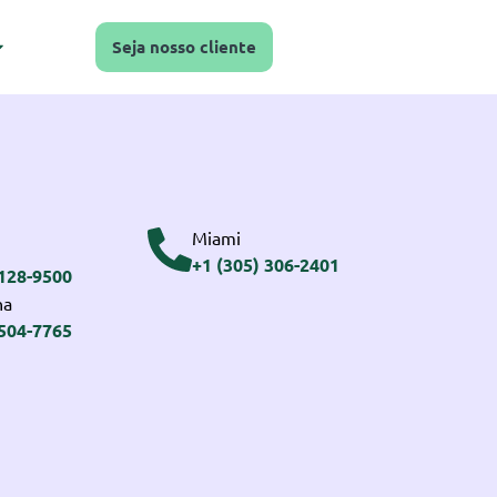
Seja nosso cliente
Miami
+1 (305) 306-2401
3128-9500
na
2504-7765