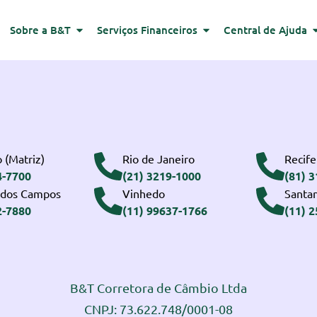
Sobre a B&T
Serviços Financeiros
Central de Ajuda
 (Matriz)
Rio de Janeiro
Recife
4-7700
(21) 3219-1000
(81) 
 dos Campos
Vinhedo
Santa
2-7880
(11) 99637-1766
(11) 
B&T Corretora de Câmbio Ltda
CNPJ: 73.622.748/0001-08