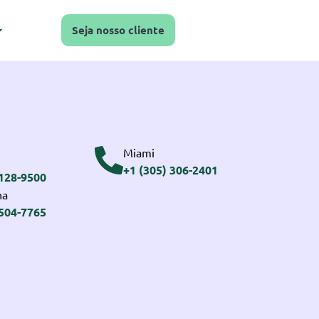
Seja nosso cliente
Miami
+1 (305) 306-2401
3128-9500
na
2504-7765