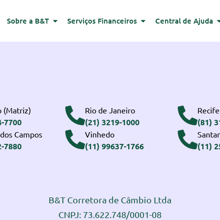
Sobre a B&T
Serviços Financeiros
Central de Ajuda
 (Matriz)
Rio de Janeiro
Recife
4-7700
(21) 3219-1000
(81) 
 dos Campos
Vinhedo
Santa
2-7880
(11) 99637-1766
(11) 
B&T Corretora de Câmbio Ltda
CNPJ: 73.622.748/0001-08